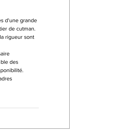
es d'une grande 
tier de cutman.
a rigueur sont 
aire 
mble des 
onibilité.
adres 